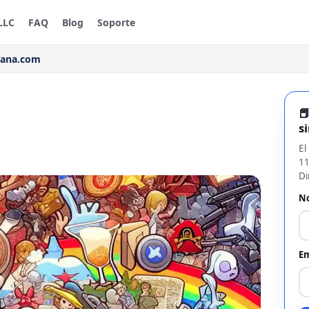
LLC
FAQ
Blog
Soporte
rana.com

s
El
11
Di
N
Em