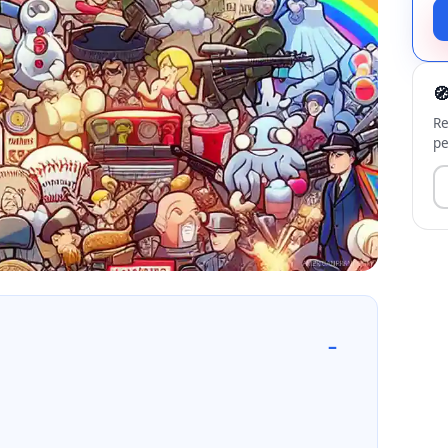

Re
pe