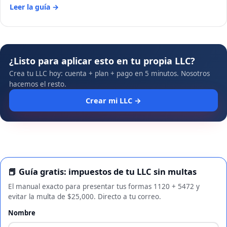
Leer la guía →
¿Listo para aplicar esto en tu propia LLC?
Crea tu LLC hoy: cuenta + plan + pago en 5 minutos. Nosotros
hacemos el resto.
Crear mi LLC →
📕 Guía gratis: impuestos de tu LLC sin multas
El manual exacto para presentar tus formas 1120 + 5472 y
evitar la multa de $25,000. Directo a tu correo.
Nombre