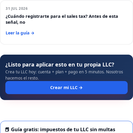
31 JUL 2026
¿Cuándo registrarte para el sales tax? Antes de esta
señal, no
Leer la guía →
¿Listo para aplicar esto en tu propia LLC?
Crea tu LLC hoy: cuenta + plan + pago en 5 minutos. Nosotros
hacemos el resto.
Crear mi LLC →
📕 Guía gratis: impuestos de tu LLC sin multas