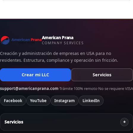
American Prana
COMPANY SERVICES
Creación y administración de empresas en USA para no
residentes. Estructura, compliance y operación sin fricción.
Crear mi LLC
Servicios
support@americanprana.com
·
Trámite 100% remoto
·
No se requiere VISA
Facebook
YouTube
Instagram
LinkedIn
Servicios