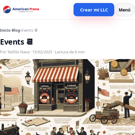
Crear mi LLC
Menú
Inicio
›
Blog
›
Events 📆
Events 📆
Por Teófilo Nava · 15/02/2025 · Lectura de 6 min