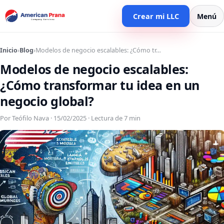
Crear mi LLC
Menú
Inicio
›
Blog
›
Modelos de negocio escalables: ¿Cómo tr…
Modelos de negocio escalables:
¿Cómo transformar tu idea en un
negocio global?
Por Teófilo Nava · 15/02/2025 · Lectura de 7 min