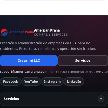
American Prana
COMPANY SERVICES
Creación y administración de empresas en USA para no
residentes. Estructura, compliance y operación sin fricción.
Crear mi LLC
Servicios
support@americanprana.com
·
Trámite 100% remoto
·
No se requiere VISA
Facebook
YouTube
Instagram
LinkedIn
Servicios