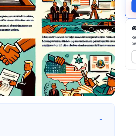

Re
pe