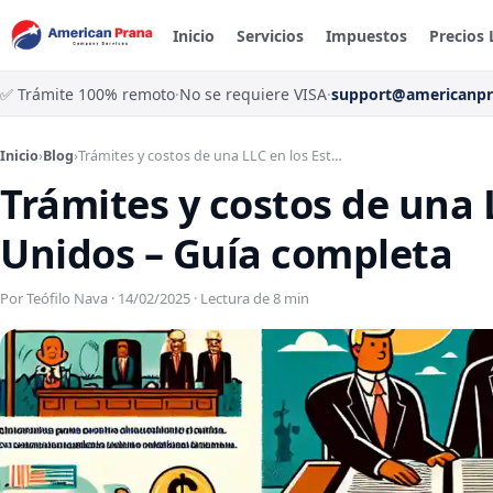
Inicio
Servicios
Impuestos
Precios 
✅ Trámite 100% remoto
·
No se requiere VISA
·
support@americanp
Inicio
›
Blog
›
Trámites y costos de una LLC en los Est…
Trámites y costos de una 
Unidos – Guía completa
Por Teófilo Nava · 14/02/2025 · Lectura de 8 min