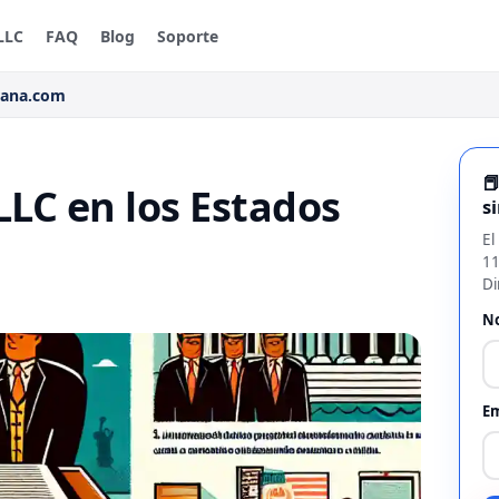
LLC
FAQ
Blog
Soporte
rana.com

LLC en los Estados
s
El
11
Di
N
Em