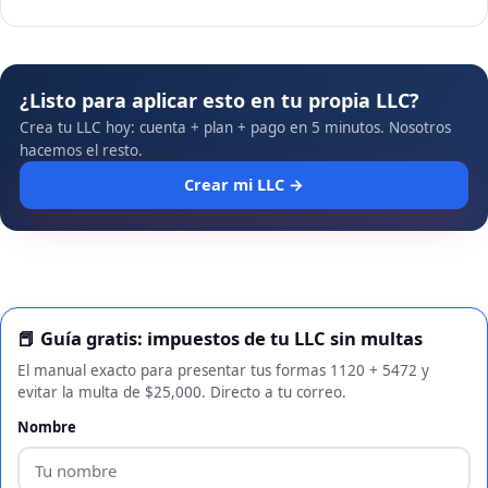
¿Listo para aplicar esto en tu propia LLC?
Crea tu LLC hoy: cuenta + plan + pago en 5 minutos. Nosotros
hacemos el resto.
Crear mi LLC →
📕 Guía gratis: impuestos de tu LLC sin multas
El manual exacto para presentar tus formas 1120 + 5472 y
evitar la multa de $25,000. Directo a tu correo.
Nombre