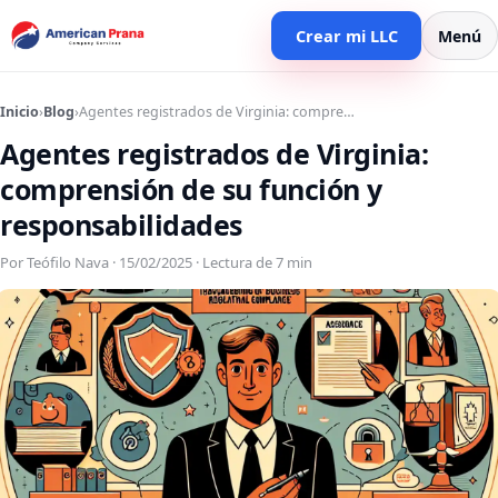
Crear mi LLC
Menú
Inicio
›
Blog
›
Agentes registrados de Virginia: compre…
Agentes registrados de Virginia:
comprensión de su función y
responsabilidades
Por Teófilo Nava · 15/02/2025 · Lectura de 7 min