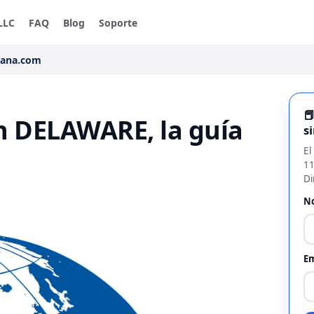
LLC
FAQ
Blog
Soporte
rana.com

n DELAWARE, la guía
s
El
11
Di
N
Em