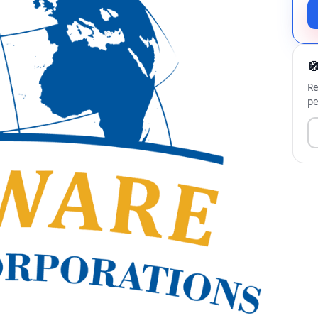

Re
pe