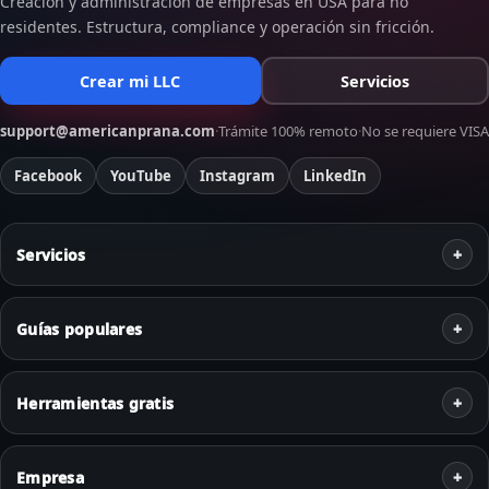
Creación y administración de empresas en USA para no
residentes. Estructura, compliance y operación sin fricción.
Crear mi LLC
Servicios
support@americanprana.com
·
Trámite 100% remoto
·
No se requiere VISA
Facebook
YouTube
Instagram
LinkedIn
Servicios
Guías populares
Herramientas gratis
Empresa