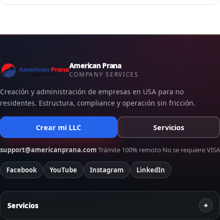
American Prana
COMPANY SERVICES
Creación y administración de empresas en USA para no
residentes. Estructura, compliance y operación sin fricción.
Crear mi LLC
Servicios
support@americanprana.com
·
Trámite 100% remoto
·
No se requiere VISA
Facebook
YouTube
Instagram
LinkedIn
Servicios