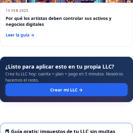
15 FEB 2025
Por qué los artistas deben controlar sus activos y
negocios digitales
Leer la guía →
¿Listo para aplicar esto en tu propia LLC?
Crea tu LLC hoy: cuenta + plan + pago en 5 minutos. Nosotros
hacemos el resto.
Crear mi LLC →
📕 Guía gratis: impuestos de tu LLC sin multas