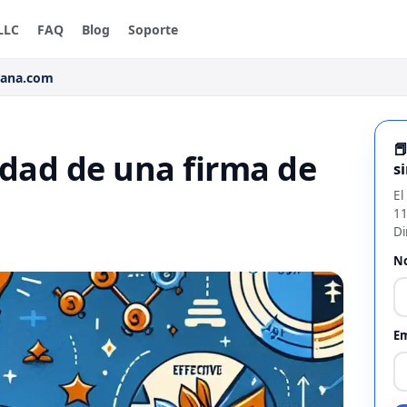
LLC
FAQ
Blog
Soporte
rana.com

idad de una firma de
s
El
11
Di
N
Em