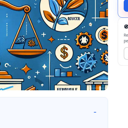

Re
pe