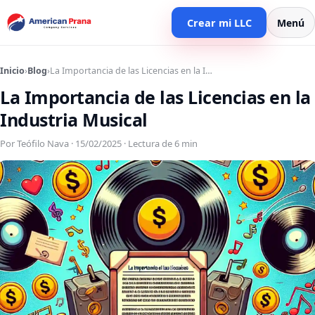
Crear mi LLC
Menú
Inicio
›
Blog
›
La Importancia de las Licencias en la I…
La Importancia de las Licencias en la
Industria Musical
Por Teófilo Nava · 15/02/2025 · Lectura de 6 min