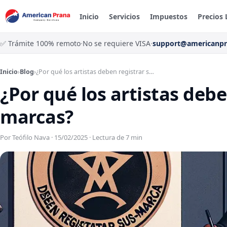
Inicio
Servicios
Impuestos
Precios 
✅ Trámite 100% remoto
·
No se requiere VISA
·
support@americanp
Inicio
›
Blog
›
¿Por qué los artistas deben registrar s…
¿Por qué los artistas debe
marcas?
Por Teófilo Nava · 15/02/2025 · Lectura de 7 min