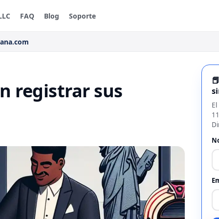
LLC
FAQ
Blog
Soporte
rana.com

n registrar sus
s
El
11
Di
N
Em