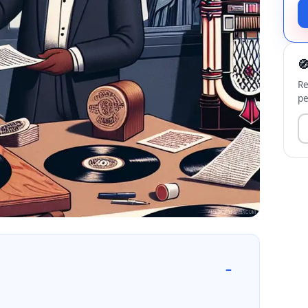

Re
pe