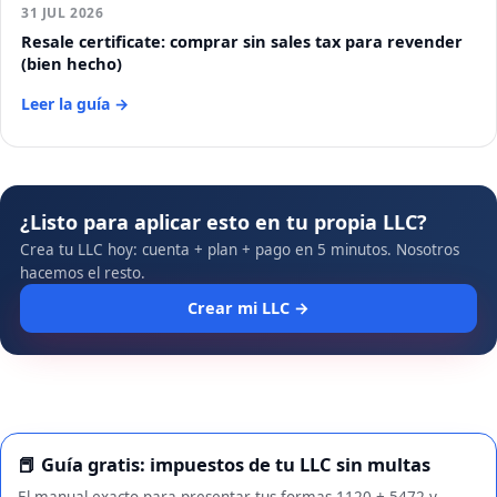
31 JUL 2026
Resale certificate: comprar sin sales tax para revender
(bien hecho)
Leer la guía →
¿Listo para aplicar esto en tu propia LLC?
Crea tu LLC hoy: cuenta + plan + pago en 5 minutos. Nosotros
hacemos el resto.
Crear mi LLC →
📕 Guía gratis: impuestos de tu LLC sin multas
El manual exacto para presentar tus formas 1120 + 5472 y