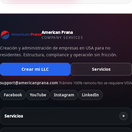
American Prana
COMPANY SERVICES
Creación y administración de empresas en USA para no
residentes. Estructura, compliance y operación sin fricción.
Crear mi LLC
Servicios
support@americanprana.com
·
Trámite 100% remoto
·
No se requiere VISA
Facebook
YouTube
Instagram
LinkedIn
Servicios