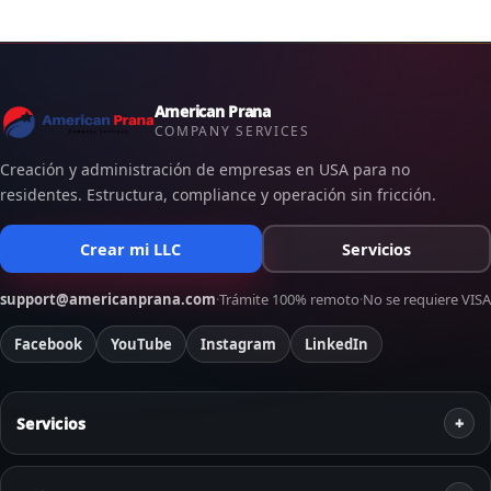
American Prana
COMPANY SERVICES
Creación y administración de empresas en USA para no
residentes. Estructura, compliance y operación sin fricción.
Crear mi LLC
Servicios
support@americanprana.com
·
Trámite 100% remoto
·
No se requiere VISA
Facebook
YouTube
Instagram
LinkedIn
Servicios