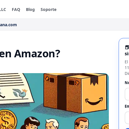
LLC
FAQ
Blog
Soporte
rana.com

x en Amazon?
s
El
11
Di
N
Em