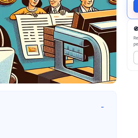

Re
pe