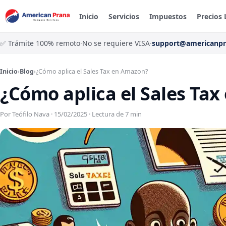
Inicio
Servicios
Impuestos
Precios 
✅ Trámite 100% remoto
·
No se requiere VISA
·
support@americanp
Inicio
›
Blog
›
¿Cómo aplica el Sales Tax en Amazon?
¿Cómo aplica el Sales Ta
Por Teófilo Nava · 15/02/2025 · Lectura de 7 min