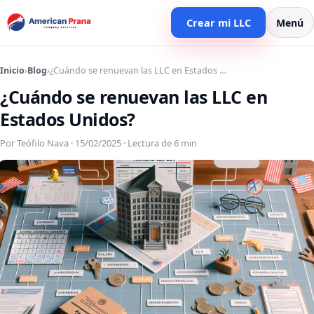
Crear mi LLC
Menú
Inicio
›
Blog
›
¿Cuándo se renuevan las LLC en Estados …
¿Cuándo se renuevan las LLC en
Estados Unidos?
Por Teófilo Nava · 15/02/2025 · Lectura de 6 min