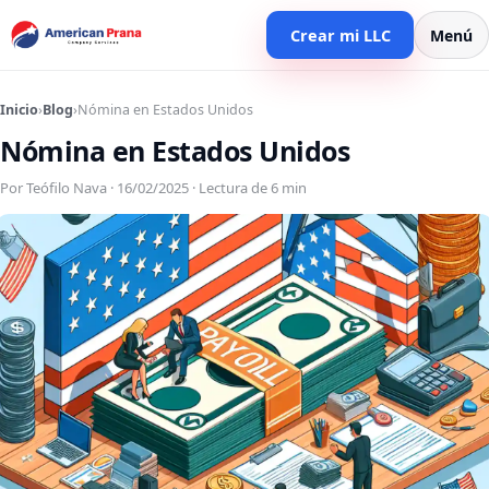
Crear mi LLC
Menú
Inicio
›
Blog
›
Nómina en Estados Unidos
Nómina en Estados Unidos
Por Teófilo Nava · 16/02/2025 · Lectura de 6 min