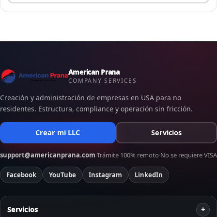
American Prana
COMPANY SERVICES
Creación y administración de empresas en USA para no
residentes. Estructura, compliance y operación sin fricción.
Crear mi LLC
Servicios
support@americanprana.com
·
Trámite 100% remoto
·
No se requiere VISA
Facebook
YouTube
Instagram
LinkedIn
Servicios