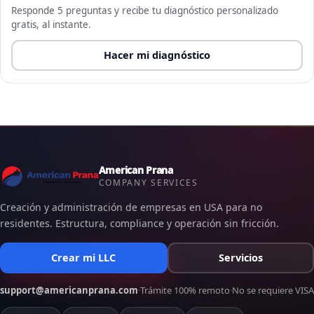
Responde 5 preguntas y recibe tu diagnóstico personalizado
gratis, al instante.
Hacer mi diagnóstico
American Prana
COMPANY SERVICES
Creación y administración de empresas en USA para no
residentes. Estructura, compliance y operación sin fricción.
Crear mi LLC
Servicios
support@americanprana.com
·
Trámite 100% remoto
·
No se requiere VISA