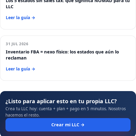
Los 5 estados sin sales tax: qué significa NOMAD para tu
LLC
Leer la guía →
31 JUL 2026
Inventario FBA = nexo físico: los estados que aún lo
reclaman
Leer la guía →
¿Listo para aplicar esto en tu propia LLC?
Crea tu LLC hoy: cuenta + plan + pago en 5 minutos. Nosotros
hacemos el resto.
Crear mi LLC →