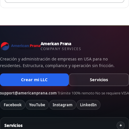
American Prana
COMPANY SERVICES
Creación y administración de empresas en USA para no
residentes. Estructura, compliance y operación sin fricción.
Crear mi LLC
Servicios
support@americanprana.com
·
Trámite 100% remoto
·
No se requiere VISA
Facebook
YouTube
Instagram
LinkedIn
Servicios