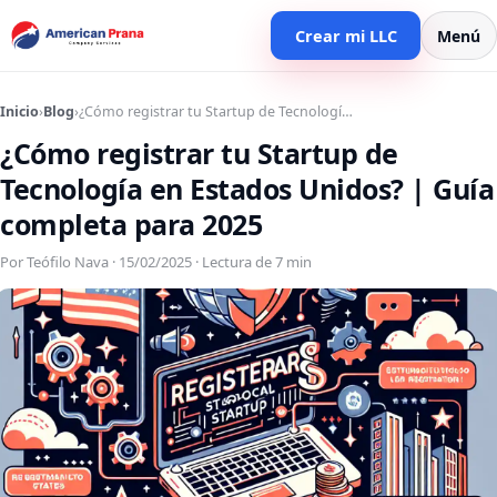
Crear mi LLC
Menú
Inicio
›
Blog
›
¿Cómo registrar tu Startup de Tecnologí…
¿Cómo registrar tu Startup de
Tecnología en Estados Unidos? | Guía
completa para 2025
Por Teófilo Nava · 15/02/2025 · Lectura de 7 min