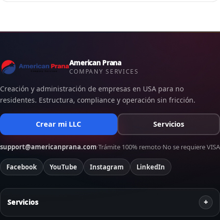
American Prana
COMPANY SERVICES
Creación y administración de empresas en USA para no
residentes. Estructura, compliance y operación sin fricción.
Crear mi LLC
Servicios
support@americanprana.com
·
Trámite 100% remoto
·
No se requiere VISA
Facebook
YouTube
Instagram
LinkedIn
Servicios