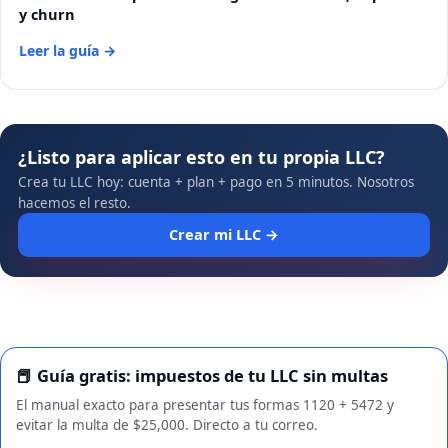
y churn
Leer la guía →
¿Listo para aplicar esto en tu propia LLC?
Crea tu LLC hoy: cuenta + plan + pago en 5 minutos. Nosotros
hacemos el resto.
Crear mi LLC →
📕 Guía gratis: impuestos de tu LLC sin multas
El manual exacto para presentar tus formas 1120 + 5472 y
evitar la multa de $25,000. Directo a tu correo.