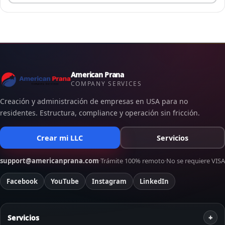
American Prana
COMPANY SERVICES
Creación y administración de empresas en USA para no
residentes. Estructura, compliance y operación sin fricción.
Crear mi LLC
Servicios
support@americanprana.com
·
Trámite 100% remoto
·
No se requiere VISA
Facebook
YouTube
Instagram
LinkedIn
Servicios