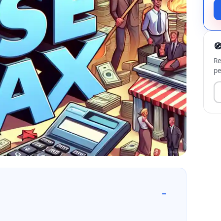

Re
pe