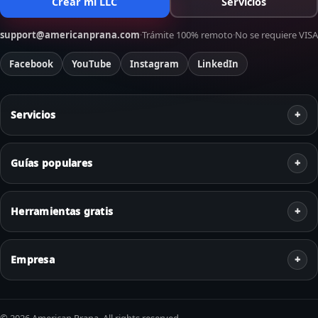
Crear mi LLC
Servicios
support@americanprana.com
·
Trámite 100% remoto
·
No se requiere VISA
Facebook
YouTube
Instagram
LinkedIn
Servicios
Guías populares
Herramientas gratis
Empresa
© 2026 American Prana. All rights reserved.