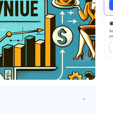

Re
pe