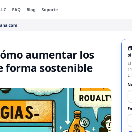
LLC
FAQ
Blog
Soporte
rana.com

 Cómo aumentar los
s
e forma sostenible
El
11
Di
N
Em