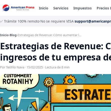
Inicio
Servicios
Impuestos
Precios 
✅ Trámite 100% remoto
·
No se requiere VISA
·
support@americanp
Inicio
›
Blog
›
Estrategias de Revenue: Cómo aumentar l…
Estrategias de Revenue:
ingresos de tu empresa d
Por Teófilo Nava · 15/02/2025 · Lectura de 8 min