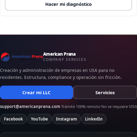
Hacer mi diagnóstico
American Prana
COMPANY SERVICES
Creación y administración de empresas en USA para no
residentes. Estructura, compliance y operación sin fricción.
Crear mi LLC
Servicios
support@americanprana.com
·
Trámite 100% remoto
·
No se requiere VISA
Facebook
YouTube
Instagram
LinkedIn