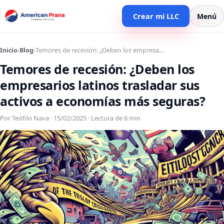
Crear mi LLC
Menú
Inicio
›
Blog
›
Temores de recesión: ¿Deben los empresa…
Temores de recesión: ¿Deben los
empresarios latinos trasladar sus
activos a economías más seguras?
Por Teófilo Nava · 15/02/2025 · Lectura de 6 min